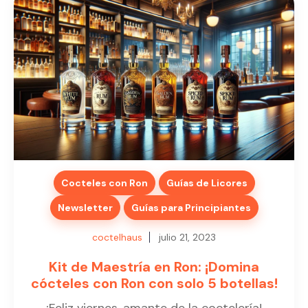
Cocteles con Ron
Guías de Licores
Newsletter
Guías para Principiantes
coctelhaus
julio 21, 2023
Kit de Maestría en Ron: ¡Domina
cócteles con Ron con solo 5 botellas!
¡Feliz viernes, amante de la coctelería!